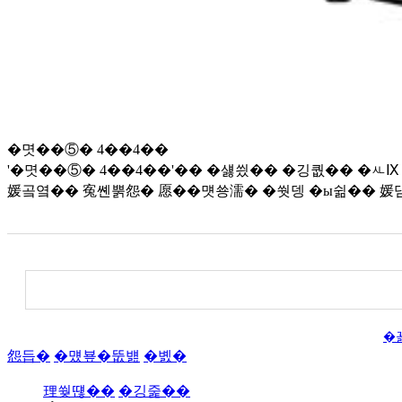
�몃��⑤� 4��4��
'�몃��⑤� 4��4��'�� �섏씠�� �깅퀎�� �ㅻⅨ
媛곸옄�� 寃쏀뿕怨� 愿��먯쑝濡� �쒓뎅 �ы쉶�� 
(異쒖뿰 : 媛뺤���, 吏�援ъ씤, 泥쇰（��, �ㅺ릴�꾨굹)
�
怨듭�
�먰뵾�뚮뱶
�볤�
理쒖떊��
�깅줉��