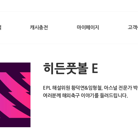
널
캐시충전
마이페이지
고객
히든풋볼 E
EPL 해설위원 황덕연&임형철, 아스널 전문가 박
여러분께 해외축구 이야기를 들려드립니다.