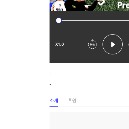
X1.0
-
-
소개
후원