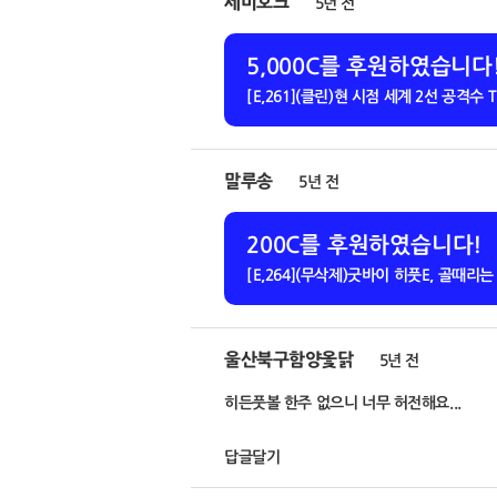
세미호크
5년 전
5,000C를 후원하였습니다
[E,261](클린)현 시점 세계 2선 공격수 
말루송
5년 전
200C를 후원하였습니다!
[E,264](무삭제)굿바이 히풋E, 골때
울산북구함양옻닭
5년 전
히든풋볼 한주 없으니 너무 허전해요...
답글달기