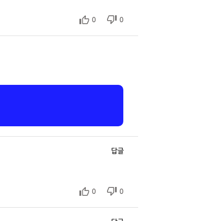
0
0
답글
0
0