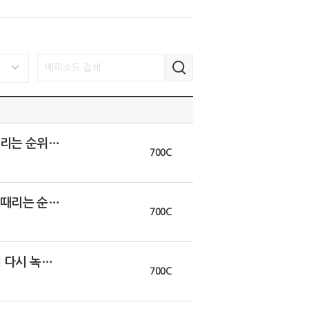
[E,264](클린)굿바이 히풋E, 골때리는 순위예측 결과ㅋㅋ
700C
[E,264](무삭제)굿바이 히풋E, 골때리는 순위예측 결과ㅋㅋ
700C
[E,263](클린)김환이 코드 뽑아서 다시 녹음한 편(박종윤 없음)
700C