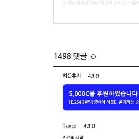
1498
댓글
히든휴지
4년 전
5,000C를 후원하였습니다
[E,264](클린)굿바이 히풋E, 골때리는
Tanco
4년 전
전설의 시작