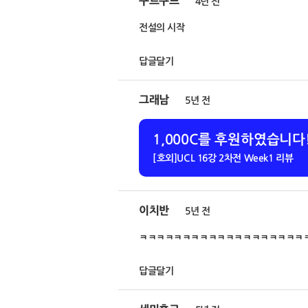
구르쿠프
4년 전
전설의 시작
답글달기
그래남
5년 전
1,000C를 후원하였습니다
[호외]UCL 16강 2차전 Week1 리뷰
이치반
5년 전
ㅋㅋㅋㅋㅋㅋㅋㅋㅋㅋㅋㅋㅋㅋㅋㅋㅋㅋㅋㅋ
답글달기