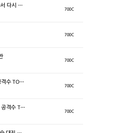
[E,263](무삭제)김환이 코드 뽑아서 다시 녹음한 편(박종윤 없음)
700C
700C
반
700C
[E,261](클린)현 시점 세계 2선 공격수 TOP10
700C
[E,261](무삭제)현 시점 세계 2선 공격수 TOP10
700C
[호외]UCL 준결승 2차전 리뷰(결승 대진 완성)