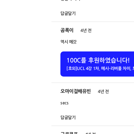
답글달기
곰록이
4년 전
역시 메갓
100C를 후원하였습니다!
[호외]UCL 4강 1차, 메시-리버풀 차이
오마이걸배유빈
4년 전
secs
답글달기